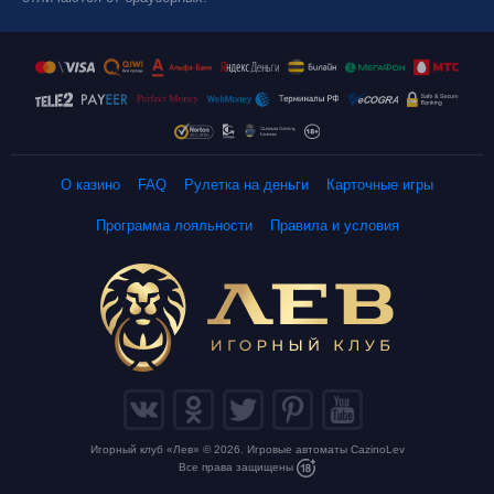
О казино
FAQ
Рулетка на деньги
Карточные игры
Программа лояльности
Правила и условия
Игорный клуб «Лев» © 2026. Игровые автоматы CazinoLev
Все права защищены