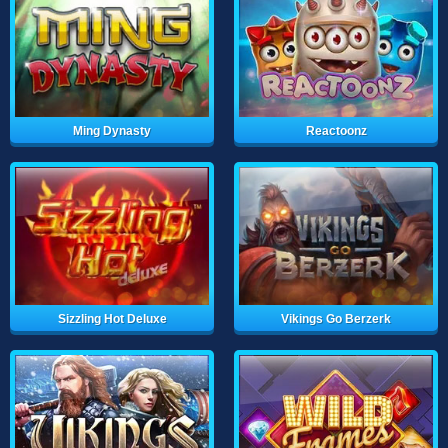
Ming Dynasty
Reactoonz
Sizzling Hot Deluxe
Vikings Go Berzerk