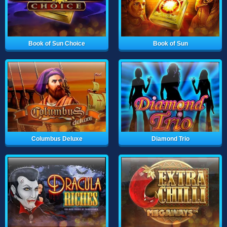
Book of Sun Choice
Book of Sun
Columbus Deluxe
Diamond Trio