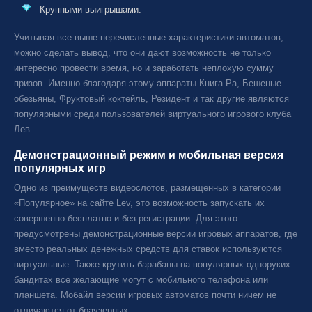
Крупными выигрышами.
Учитывая все выше перечисленные характеристики автоматов,
можно сделать вывод, что они дают возможность не только
интересно провести время, но и заработать неплохую сумму
призов. Именно благодаря этому аппараты Книга Ра, Бешеные
обезьяны, Фруктовый коктейль, Резидент и так другие являются
популярными среди пользователей виртуального игрового клуба
Лев.
Демонстрационный режим и мобильная версия
популярных игр
Одно из преимуществ видеослотов, размещенных в категории
«Популярное» на сайте Lev, это возможность запускать их
совершенно бесплатно и без регистрации. Для этого
предусмотрены демонстрационные версии игровых аппаратов, где
вместо реальных денежных средств для ставок используются
виртуальные. Также крутить барабаны на популярных одноруких
бандитах все желающие могут с мобильного телефона или
планшета. Мобайл версии игровых автоматов почти ничем не
отличаются от браузерных.