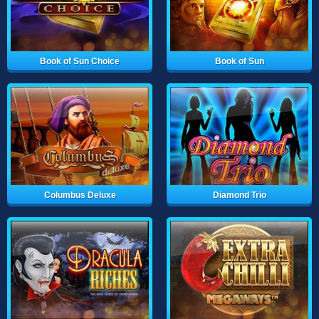
Book of Sun Choice
Book of Sun
Columbus Deluxe
Diamond Trio