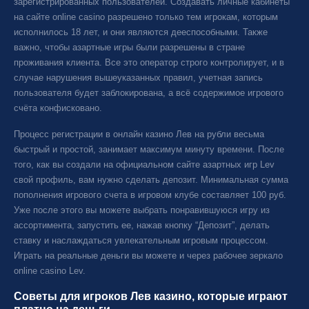
зарегистрированных пользователей. Создавать личные кабинеты
на сайте online casino разрешено только тем игрокам, которым
исполнилось 18 лет, и они являются дееспособными. Также
важно, чтобы азартные игры были разрешены в стране
проживания клиента. Все это оператор строго контролирует, и в
случае нарушения вышеуказанных правил, учетная запись
пользователя будет заблокирована, а всё содержимое игрового
счёта конфисковано.
Процесс регистрации в онлайн казино Лев на рубли весьма
быстрый и простой, занимает максимум минуту времени. После
того, как вы создали на официальном сайте азартных игр Lev
свой профиль, вам нужно сделать депозит. Минимальная сумма
пополнения игрового счета в игровом клубе составляет 100 руб.
Уже после этого вы можете выбрать понравившуюся игру из
ассортимента, запустить ее, нажав кнопку “Депозит”, делать
ставку и наслаждаться увлекательным игровым процессом.
Играть на реальные деньги вы можете и через рабочее зеркало
online casino Lev.
Советы для игроков Лев казино, которые играют