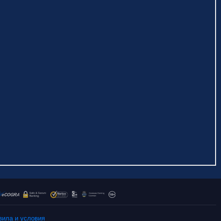
вила и условия