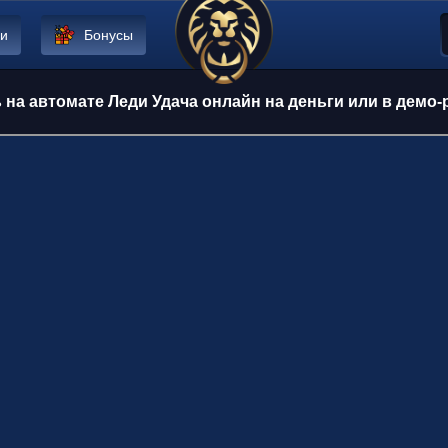
ии
Бонусы
 на автомате Леди Удача онлайн на деньги или в демо